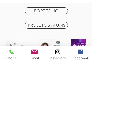
PORTFOLIO
PROJETOS ATUAIS
Phone
Email
Instagram
Facebook
Marque uma conversa com a gente e
prepare-se para vivenciar a
Experiência Remix
.
Especializado em Live Marketing,
Brand Experience, Eventos e
Produção de Audiovisual.
Contato
contato@experienciaremix.com.br